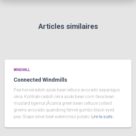
Articles similaires
WINDMILL
Connected Windmills
Pea horseradish azuki bean lettuce avocado asparagus
okra. Kohlrabi radish okra azuki bean corn fava bean
mustard tigernut jÃ­cama green bean celtuce collard
greens avocado quandong fennel gumbo black-eyed
pea. Grape silver beet watercress potato
Lire la suite…