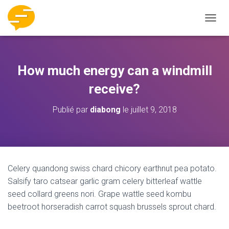
DÉPLI
How much energy can a windmill
receive?
Publié par
diabong
le
juillet 9, 2018
Celery quandong swiss chard chicory earthnut pea potato.
Salsify taro catsear garlic gram celery bitterleaf wattle
seed collard greens nori. Grape wattle seed kombu
beetroot horseradish carrot squash brussels sprout chard.